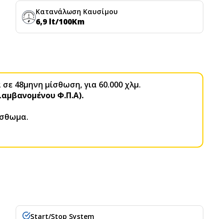
Κατανάλωση Καυσίμου
6,9 lt/100Km
σε 48μηνη μίσθωση, για 60.000 χλμ.
αμβανομένου Φ.Π.Α).
ίσθωμα.
Start/Stop System