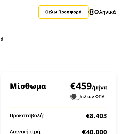
Ελληνικά
Θέλω Προσφορά
id
€459
Μίσθωμα
/μήνα
πλέον ΦΠΑ
€8.403
Προκαταβολή:
€40.000
Λιανική τιμή: