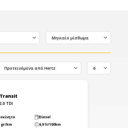
Μηνιαίο μίσθωμα
Transit
2.0 TDI
ροκίνητο
Diesel
 gr/km
6,9 lt/100km