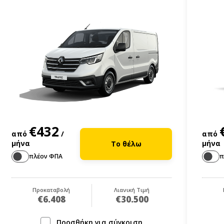
€432
από
/
από
μήνα
μήνα
Το θέλω
πλέον ΦΠΑ
π
Προκαταβολή
Λιανική Τιμή
€6.408
€30.500
Προσθήκη για σύγκριση