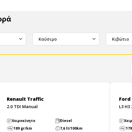
ορά
Καύσιμο
Κιβώτιο
Renault Traffic
Ford 
2.0 TDI Manual
L3 H3 
Χειροκίνητο
Diesel
Χει
189 gr/km
7,6 lt/100km
179