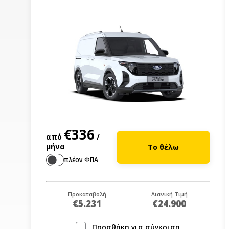
€336
από
/
μήνα
Το θέλω
πλέον ΦΠΑ
Προκαταβολή
Λιανική Τιμή
€5.231
€24.900
Προσθήκη για σύγκριση