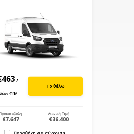
€463
/
Το θέλω
λέον ΦΠΑ
Προκαταβολή
Λιανική Τιμή
€7.647
€36.400
Προσθήκη για σύγκριση