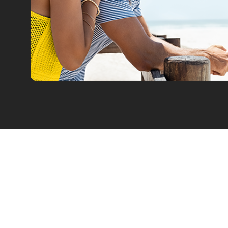
Car Rental
Leasing
Στόλος Επιβατικών Ι.Χ.
Προσφορές