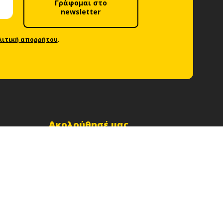
Γράφομαι στο
newsletter
λιτική απορρήτου
.
Ακολούθησέ μας
Το δίκτυό μας
Δίκτυο Car Rental