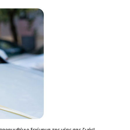
 παραμυθένιο ξεκίνημα της νέας σας ζωής!