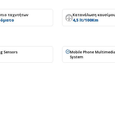
ώτιο ταχυτήτων
Κατανάλωση καυσίμο
τόματο
4,5 lt/100Km
ng Sensors
Mobile Phone Multimedi
System