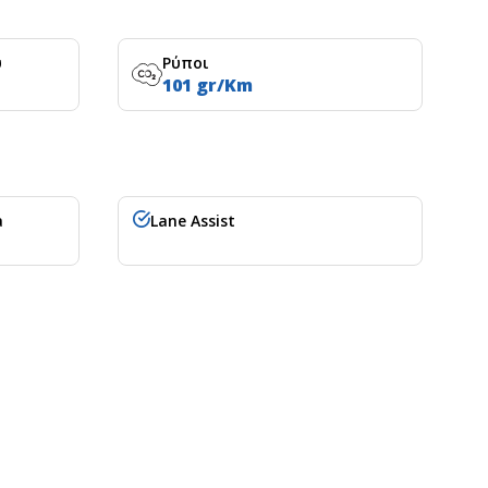
υ
Ρύποι
101 gr/Km
a
Lane Assist