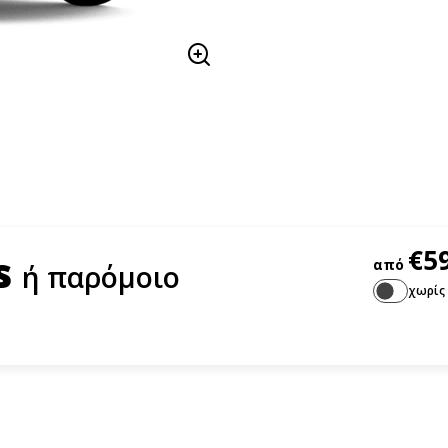
€5
ss
από
ή παρόμοιο
χωρίς 