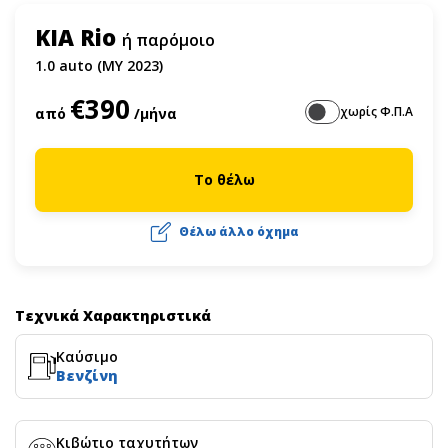
KIA Rio
ή παρόμοιο
1.0 auto (MY 2023)
€390
χωρίς Φ.Π.Α
από
/μήνα
Το θέλω
Θέλω άλλο όχημα
Τεχνικά Χαρακτηριστικά
Καύσιμο
Βενζίνη
Κιβώτιο ταχυτήτων