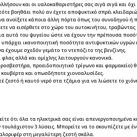
λλήσουν και οι υαλοκαθαριστήρες σας σιγά σιγά και όχι 
ς τότε βοηθάει πολύ αν έχετε αποψυκτικό σπρέι κλειδαρι
να ανοίξετε κάποια άλλη πόρτα όπως του συνοδηγού ή π
σετε να εισέρθετε στο χώρο του αυτοκινήτου, τραβώντας
ρια αυτά του ψυγείου ώστε να έχουν την πρέπουσα ποσότ
ι υπάρχει ικανοποιητική ποσότητα αντιψυκτικών υγρών κ
 έχουμε σχεδόν γεμάτο το ντεπόζιτο της βενζίνης.
, φλας αλλά και ομίχλης λειτουργούν κανονικά.
ροσβεστήρα, προειδοποιητικό τρίγωνο και φαρμακείο) θα
, κουβέρτα και οπωσδήποτε χιονοαλυσίδες.
οτέ ζεστό ή καυτό νερό στα τζάμια για να λιώσετε το χιό
είτε ότι όλα τα ηλεκτρικά σας είναι απενεργοποιημένα 
τουλάχιστον 3 λύσεις. Μπορείτε να το σκουπίζετε με έν
καλοριφέρ στη μεγαλύτερη ζεστή σκάλα.