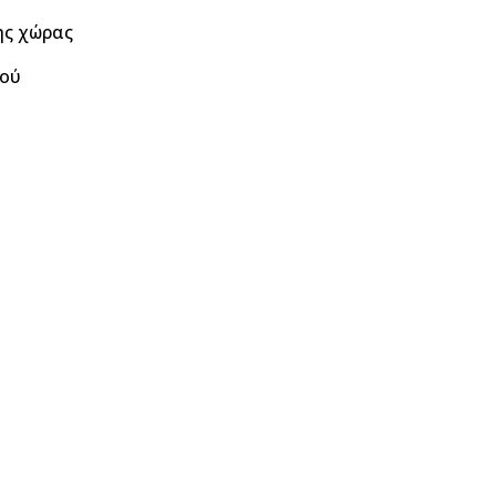
ης χώρας
μού