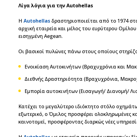
Λίγα λόγια για την Autohellas
Η
Autohellas
δραστηριοποιείται από το 1974 στο
αρχική εταιρεία και μέλος του ευρύτερου Ομίλο
εισηγμένη Aegean.
Οι βασικοί πυλώνες πάνω στους οποίους στηρίζο
Ενοικίαση Αυτοκινήτων (Βραχυχρόνια και Μα
Διεθνής Δραστηριότητα (Βραχυχρόνια, Μακρο
Εμπορία αυτοκινήτων (Εισαγωγή/ Διανομή/ Λι
Κατέχει το μεγαλύτερο ιδιόκτητο στόλο οχημάτω
εξωτερικό, ο Όμιλος προσφέρει ολοκληρωμένες κα
καινοτομεί, προσφέροντας διαρκώς νέες υπηρεσί
Η
Autohellas
ως εταιρεία παροχής υπηρεσιών δίν