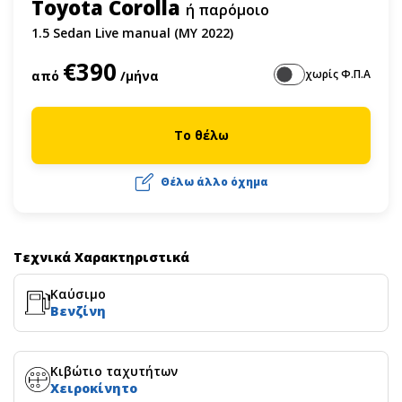
Toyota Corolla
ή παρόμοιο
1.5 Sedan Live manual (MY 2022)
€390
χωρίς Φ.Π.Α
από
/μήνα
Το θέλω
Θέλω άλλο όχημα
Τεχνικά Χαρακτηριστικά
Καύσιμο
Βενζίνη
Κιβώτιο ταχυτήτων
Χειροκίνητο