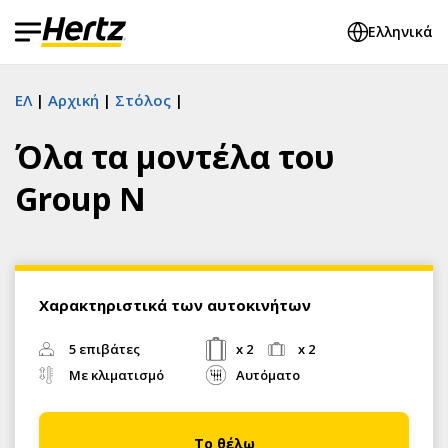
Ελληνικά
ΕΛ
Αρχική
Στόλος
Όλα τα μοντέλα του
Group N
Χαρακτηριστικά των αυτοκινήτων
5 επιβάτες
x 2
x 2
Με κλιματισμό
Αυτόματο
Το θέλω