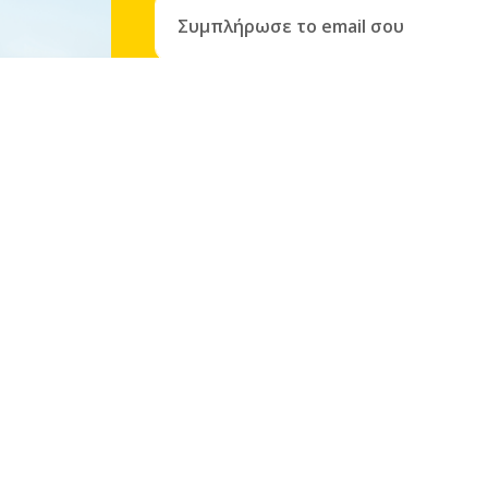
Με την εγγραφή σου συμφωνείς αυτόματα στην
πο
Van Rental
 Επιβατικών Ι.Χ.
Van Rental