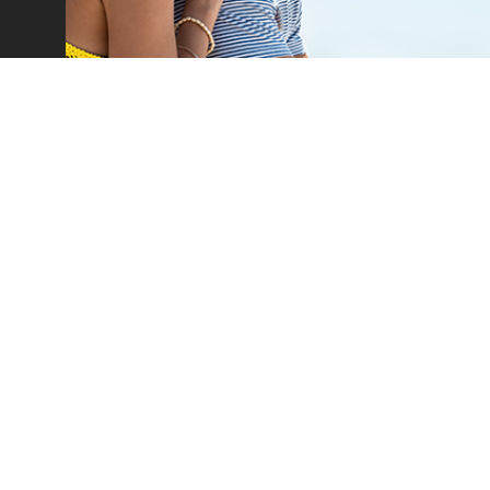
Car Rental
Leasing
Στόλος Επιβατικών Ι.Χ.
Προσφορές