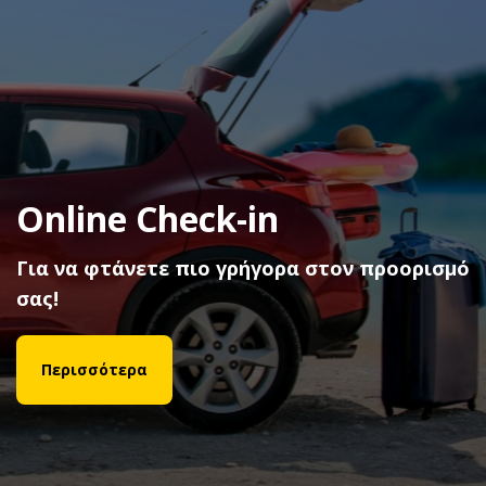
Fly & Drive με Aegean και
Olympic Air
Με κάθε ενοικίαση κερδίστε Miles+Bonus
μίλια εξαργύρωσης!
Περισσότερα