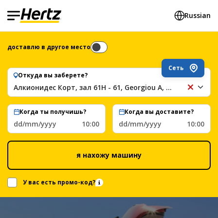
Russian
доставлю в другое место
Сеть
Откуда вы заберете?
Алкионидес Корт, зал 61H - 61, Georgiou A, Лимассол, Кипр
Ал
Ко
за
Когда ты получишь?
Когда вы доставите?
61
dd/mm/yyyy
10:00
dd/mm/yyyy
10:00
-
61
Ge
я нахожу машину
A,
Ли
Ки
У вас есть промо-код?