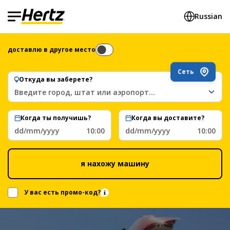
Russian
доставлю в другое место
Сеть
Откуда вы заберете?
Введите город, штат или аэропорт...
Когда ты получишь?
Когда вы доставите?
dd/mm/yyyy
10:00
dd/mm/yyyy
10:00
я нахожу машину
У вас есть промо-код?