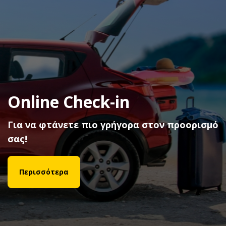
Fly & Drive με Aegean και
Olympic Air
Με κάθε ενοικίαση κερδίστε Miles+Bonus
μίλια εξαργύρωσης!
Περισσότερα