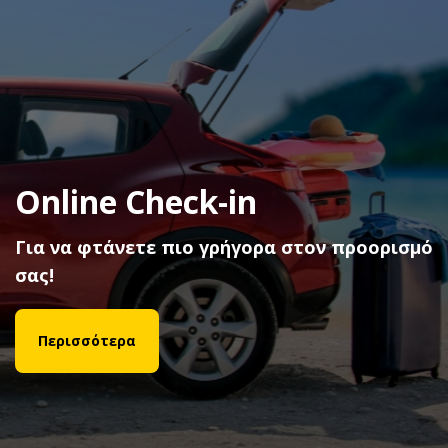
Fly & Drive με Aegean και
Olympic Air
Με κάθε ενοικίαση κερδίστε Miles+Bonus
μίλια εξαργύρωσης!
Περισσότερα